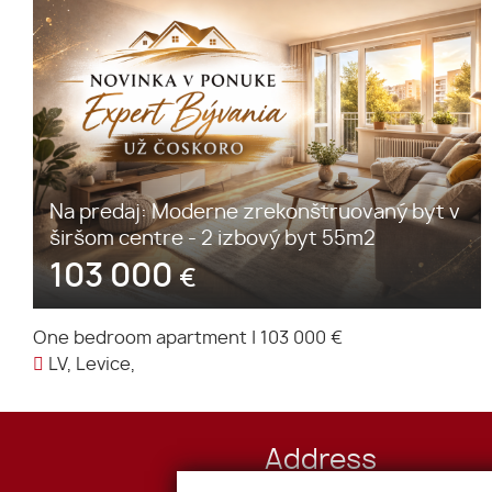
Na predaj: Moderne zrekonštruovaný byt v
širšom centre - 2 izbový byt 55m2
103 000
€
One bedroom apartment
|
103 000 €
LV, Levice,
Address
Mostná 13, 949 01 Nitra