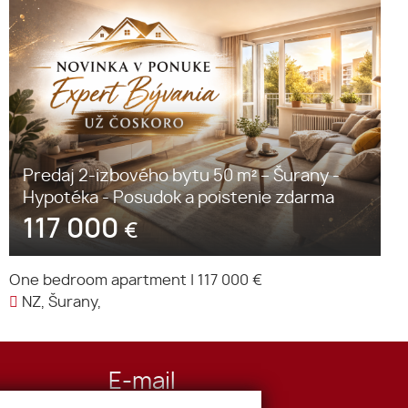
Predaj 2-izbového bytu 50 m² – Šurany -
Hypotéka - Posudok a poistenie zdarma
117 000
€
One bedroom apartment
|
117 000 €
NZ, Šurany,
E-mail
office@expertbyvania.sk