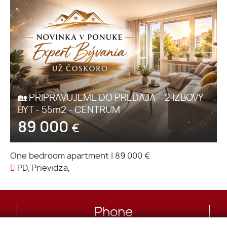
🏡 PRIPRAVUJEME DO PREDAJA – 2 IZBOVY
BYT - 55m2 - CENTRUM
89 000
€
One bedroom apartment
|
89 000 €
PD, Prievidza,
Phone
+421 948 981 123