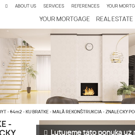
ABOUT US
SERVICES
REFERENCES
YOUR MORT
YOUR MORTGAGE
REAL ESTATE
BYT - 64m2 - KU BRATKE - MALÁ REKONŠTRUKCIA - ZNALECKY 
E -
Ľutujeme táto ponuka už n
ECKY