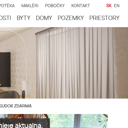
POTÉKA
MAKLÉRI
POBOČKY
KONTAKT
SK
EN
OSTI
BYTY
DOMY
POZEMKY
PRIESTORY
POSUDOK ZDARMA
ieje aktuálna.