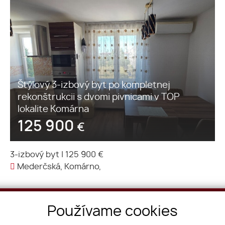
Štýlový 3-izbový byt po kompletnej
rekonštrukcii s dvomi pivnicami v TOP
lokalite Komárna
125 900
€
3-izbový byt
|
125 900 €
Mederčská, Komárno,
Telefón
Používame cookies
+421 948 981 123