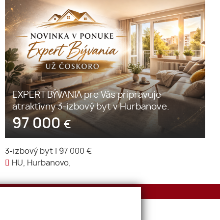
EXPERT BÝVANIA pre Vás pripravuje
atraktívny 3-izbový byt v Hurbanove.
97 000
€
3-izbový byt
|
97 000 €
HU, Hurbanovo,
E-mail
office@expertbyvania.sk