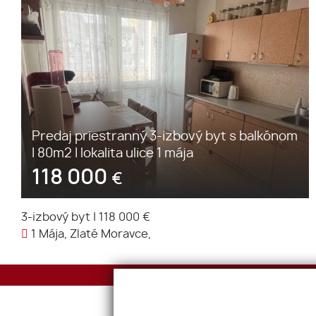
Predaj priestranný 3-izbový byt s balkónom
I 80m2 I lokalita ulice 1 mája
118 000
€
3-izbový byt
|
118 000 €
1 Mája, Zlaté Moravce,
Adresa
Mostná 13, 949 01 Nitra