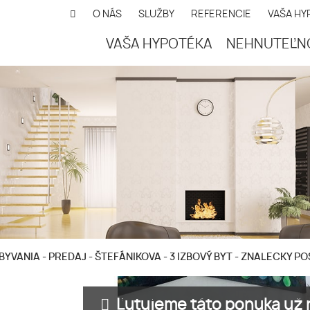
O NÁS
SLUŽBY
REFERENCIE
VAŠA HY
VAŠA HYPOTÉKA
NEHNUTEĽN
BYVANIA - PREDAJ - ŠTEFÁNIKOVA - 3 IZBOVÝ BYT - ZNALECKY 
Ľutujeme táto ponuka už n