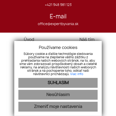
+421 948 981 123
E-mail
office@expertbyvania.sk
Úvod
Náš tím
O nás
Pobočky
Používame cookies
Služby
GDPR
Súbory cookie a ďalšie technológie sledovania
používame na zlepšenie vášho zážitku z
Cookies
Kontakt
prehliadania našich webových stránok, na to, aby
Nehnuteľnosti
sme vám zobrazovali prispôsobený obsah a cielené
Pozemky
reklamy, na analýzu návštevnosti našich webových
Byty
Komerčné objekty
stránok a na pochopenie toho, odkiaľ naši
návštevníci prichádzajú.
Viac info
Domy
Ostatné
SÚHLASÍM
Nesúhlasím
webex.digital
-
REALVIA.sk
Zmeniť moje nastavenia