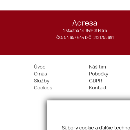
Adresa
Mostná 13, 949 01 Nitra
IČO: 54 657 644 DIČ: 2121755691
Úvod
Náš tím
O nás
Pobočky
Služby
GDPR
Cookies
Kontakt
Súbory cookie a ďalšie techn