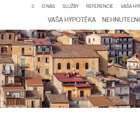
O NÁS
SLUŽBY
REFERENCIE
VAŠA HY
VAŠA HYPOTÉKA
NEHNUTEĽN