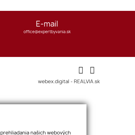
E-mail
office@expertbyvania.sk
webex.digital
-
REALVIA.sk
 prehliadania našich webových