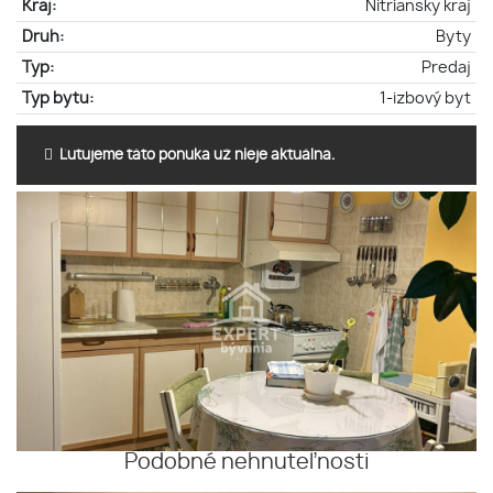
Kraj:
Nitriansky kraj
Druh:
Byty
Typ:
Predaj
Typ bytu:
1-izbový byt
Ľutujeme táto ponuka už nieje aktuálna.
Podobné nehnuteľnosti