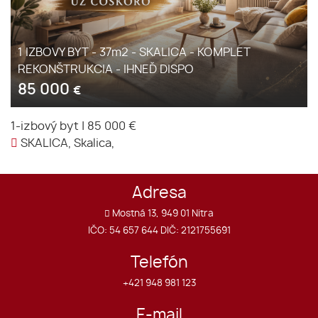
1 IZBOVY BYT - 37m2 - SKALICA - KOMPLET
REKONŠTRUKCIA - IHNEĎ DISPO
85 000
€
1-izbový byt
|
85 000 €
SKALICA, Skalica,
Adresa
Mostná 13, 949 01 Nitra
IČO: 54 657 644 DIČ: 2121755691
Telefón
+421 948 981 123
E-mail