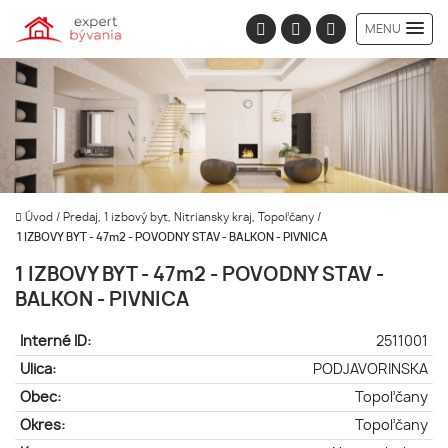
MENU
Úvod
/
Predaj, 1 izbový byt, Nitriansky kraj, Topoľčany
/
1 IZBOVY BYT - 47m2 - POVODNY STAV - BALKON - PIVNICA
1 IZBOVY BYT - 47m2 - POVODNY STAV -
BALKON - PIVNICA
Interné ID:
2511001
Ulica:
PODJAVORINSKA
Obec:
Topoľčany
Okres:
Topoľčany