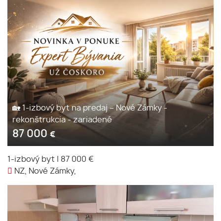
🏡 1-izbový byt na predaj – Nové Zámky -
rekonštrukcia - zariadené
87 000
€
1-izbový byt
|
87 000 €
NZ, Nové Zámky,