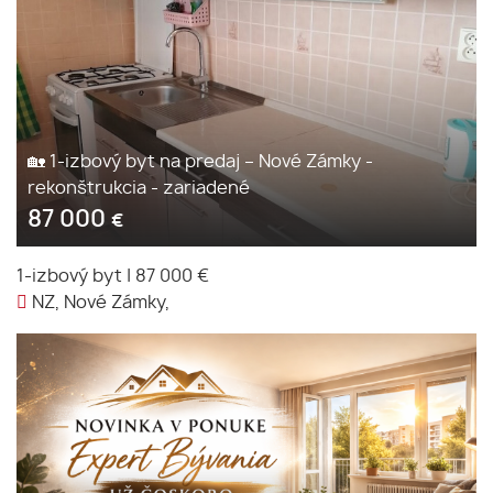
🏡 1-izbový byt na predaj – Nové Zámky -
rekonštrukcia - zariadené
87 000
€
1-izbový byt
|
87 000 €
NZ, Nové Zámky,